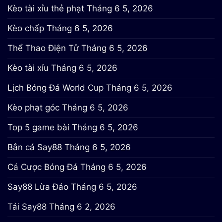
Kèo tài xỉu thẻ phạt
Tháng 6 5, 2026
Kèo chấp
Tháng 6 5, 2026
Thể Thao Điện Tử
Tháng 6 5, 2026
Kèo tài xỉu
Tháng 6 5, 2026
Lịch Bóng Đá World Cup
Tháng 6 5, 2026
Kèo phạt góc
Tháng 6 5, 2026
Top 5 game bài
Tháng 6 5, 2026
Bắn cá Say88
Tháng 6 5, 2026
Cá Cược Bóng Đá
Tháng 6 5, 2026
Say88 Lừa Đảo
Tháng 6 5, 2026
Tải Say88
Tháng 6 2, 2026