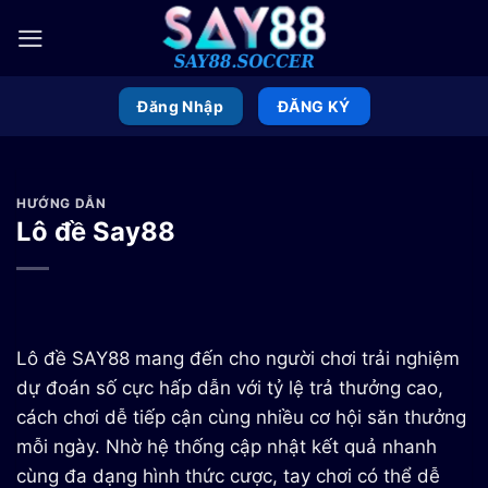
Bỏ
qua
nội
dung
Đăng Nhập
ĐĂNG KÝ
HƯỚNG DẪN
Lô đề Say88
Lô đề SAY88 mang đến cho người chơi trải nghiệm
dự đoán số cực hấp dẫn với tỷ lệ trả thưởng cao,
cách chơi dễ tiếp cận cùng nhiều cơ hội săn thưởng
mỗi ngày. Nhờ hệ thống cập nhật kết quả nhanh
cùng đa dạng hình thức cược, tay chơi có thể dễ