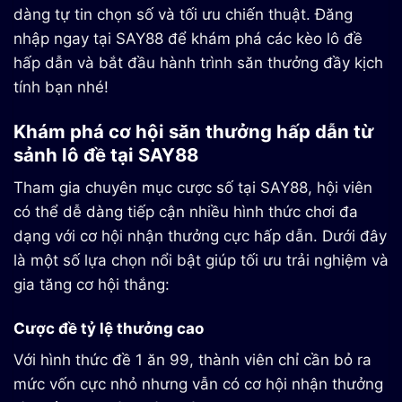
dàng tự tin chọn số và tối ưu chiến thuật. Đăng
nhập ngay tại
SAY88
để khám phá các kèo lô đề
hấp dẫn và bắt đầu hành trình săn thưởng đầy kịch
tính bạn nhé!
Khám phá cơ hội săn thưởng hấp dẫn từ
sảnh lô đề tại SAY88
Tham gia chuyên mục cược số tại SAY88, hội viên
có thể dễ dàng tiếp cận nhiều hình thức chơi đa
dạng với cơ hội nhận thưởng cực hấp dẫn. Dưới đây
là một số lựa chọn nổi bật giúp tối ưu trải nghiệm và
gia tăng cơ hội thắng:
Cược đề tỷ lệ thưởng cao
Với hình thức đề 1 ăn 99, thành viên chỉ cần bỏ ra
mức vốn cực nhỏ nhưng vẫn có cơ hội nhận thưởng