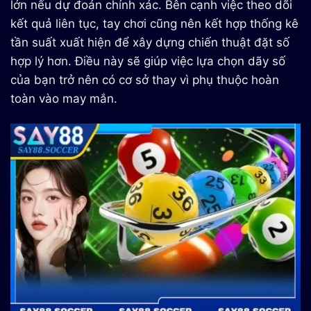
lớn nếu dự đoán chính xác. Bên cạnh việc theo dõi
kết quả liên tục, tay chơi cũng nên kết hợp thống kê
tần suất xuất hiện để xây dựng chiến thuật đặt số
hợp lý hơn. Điều này sẽ giúp việc lựa chọn dãy số
của bạn trở nên có cơ sở thay vì phụ thuộc hoàn
toàn vào may mắn.