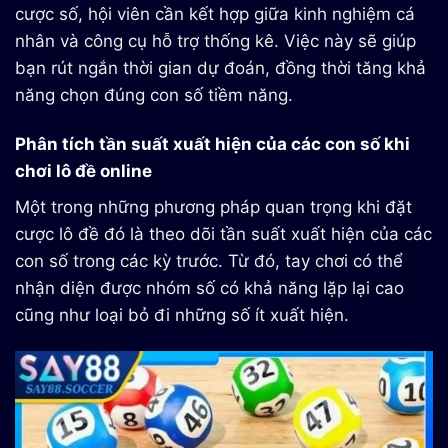
cược số, hội viên cần kết hợp giữa kinh nghiệm cá
nhân và công cụ hỗ trợ thống kê. Việc này sẽ giúp
bạn rút ngắn thời gian dự đoán, đồng thời tăng khả
năng chọn đúng con số tiềm năng.
Phân tích tần suất xuất hiện của các con số khi
chơi lô đề online
Một trong những phương pháp quan trọng khi đặt
cược lô đề đó là theo dõi tần suất xuất hiện của các
con số trong các kỳ trước. Từ đó, tay chơi có thể
nhận diện được nhóm số có khả năng lặp lại cao
cũng như loại bỏ đi những số ít xuất hiện.