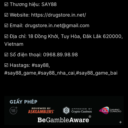
☑️ Thương hiệu:
SAY88
☑️ Website:
https://drugstore.in.net/
☑️ Email:
drugstore.in.net@gmail.com
☑️ Địa chỉ:
18 Đồng Khởi, Tuy Hòa, Đắk Lắk 620000,
Vietnam
☑️ Số điện thoại: 0968.89.98.98
☑️ Hastags: #say88,
#say88_game,#say88_nha_cai,#say88_game_bai