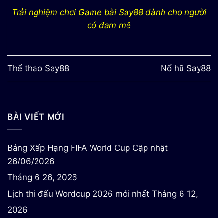
Trải nghiệm chơi Game bài Say88 dành cho người
có đam mê
Thể thao Say88
Nổ hũ Say88
BÀI VIẾT MỚI
Bảng Xếp Hạng FIFA World Cup Cập nhật
26/06/2026
Tháng 6 26, 2026
Lịch thi đấu Wordcup 2026 mới nhất
Tháng 6 12,
2026