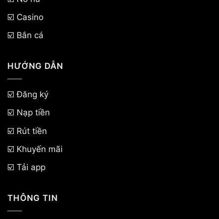
☑️
Casino
☑️
Bắn cá
HƯỚNG DẪN
☑️
Đăng ký
☑️
Nạp tiền
☑️
Rút tiền
☑️
Khuyến mãi
☑️
Tải app
THÔNG TIN