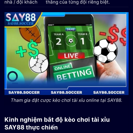
nhà / đội khách
thắng của từng đội riêng biệt.
Tham gia đặt cược kèo chơi tài xỉu online tại SAY88.
Kinh nghiệm bắt độ kèo chơi tài xỉu
SAY88 thực chiến