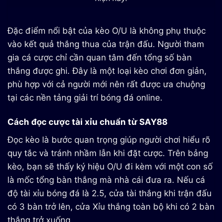
Đặc điểm nổi bật của kèo O/U là không phụ thuộc
vào kết quả thắng thua của trận đấu. Người tham
gia cá cược chỉ cần quan tâm đến tổng số bàn
thắng được ghi. Đây là một loại kèo chơi đơn giản,
phù hợp với cả người mới nên rất được ưa chuộng
tại các nền tảng giải trí bóng đá online.
Cách đọc cược tài xỉu chuẩn từ SAY88
Đọc kèo là bước quan trọng giúp người chơi hiểu rõ
quy tắc và tránh nhầm lẫn khi đặt cược. Trên bảng
kèo, bạn sẽ thấy ký hiệu O/U đi kèm với một con số
là mốc tổng bàn thắng mà nhà cái đưa ra. Nếu cá
độ tài xỉu bóng đá là 2.5, cửa tài thắng khi trận đấu
có 3 bàn trở lên, cửa Xỉu thắng toàn bộ khi có 2 bàn
thắng trở xuống.