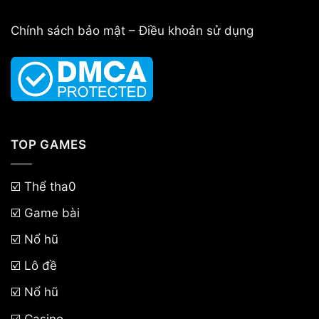
Chính sách bảo mật
–
Điều khoản sử dụng
TOP GAMES
☑️
Thể tha0
☑️
Game bài
☑️
Nổ hũ
☑️
Lô đề
☑️
Nổ hũ
☑️
Casino