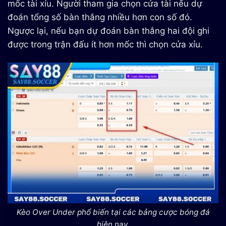
mốc tài xỉu. Người tham gia chọn cửa tài nếu dự
đoán tổng số bàn thắng nhiều hơn con số đó.
Ngược lại, nếu bạn dự đoán bàn thắng hai đội ghi
được trong trận đấu ít hơn mốc thì chọn cửa xỉu.
Kèo Over Under phổ biến tại các bảng cược bóng đá
hiện nay.