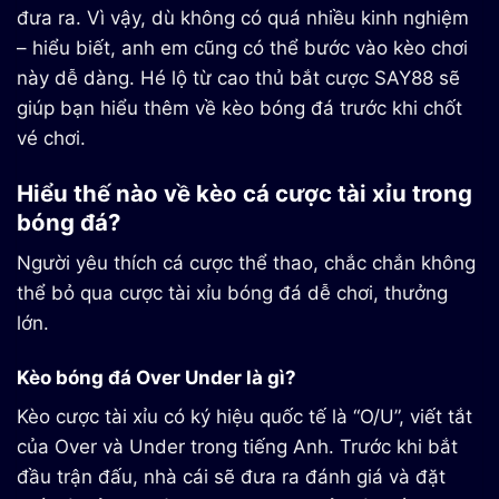
đưa ra. Vì vậy, dù không có quá nhiều kinh nghiệm
– hiểu biết, anh em cũng có thể bước vào kèo chơi
này dễ dàng. Hé lộ từ cao thủ bắt cược SAY88 sẽ
giúp bạn hiểu thêm về kèo bóng đá trước khi chốt
vé chơi.
Hiểu thế nào về kèo cá cược tài xỉu trong
bóng đá?
Người yêu thích cá cược thể thao, chắc chắn không
thể bỏ qua cược tài xỉu bóng đá dễ chơi, thưởng
lớn.
Kèo bóng đá Over Under là gì?
Kèo cược tài xỉu có ký hiệu quốc tế là “O/U”, viết tắt
của Over và Under trong tiếng Anh. Trước khi bắt
đầu trận đấu, nhà cái sẽ đưa ra đánh giá và đặt