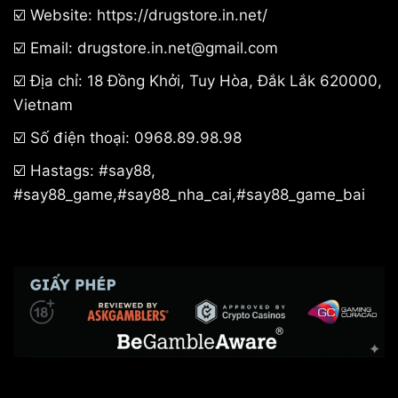
☑️ Website:
https://drugstore.in.net/
☑️ Email:
drugstore.in.net@gmail.com
☑️ Địa chỉ:
18 Đồng Khởi, Tuy Hòa, Đắk Lắk 620000,
Vietnam
☑️ Số điện thoại: 0968.89.98.98
☑️ Hastags: #say88,
#say88_game,#say88_nha_cai,#say88_game_bai