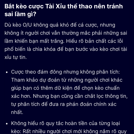
Bắt kèo cược Tài Xỉu thể thao nên tránh
sai lầm gì?
Dù kèo O/U không quá khó để cá cược, nhưng
không ít người chơi vẫn thường mắc phải những sai
lầm khiến bạn mất trắng. Hiểu rõ bản chất các lỗi
phổ biến là chìa khóa để bạn bước vào kèo chơi tài
xỉu tự tin.
Cược theo đám đông nhưng không phân tích:
Tham khảo dự đoán từ những người chơi khác
giúp bạn có thêm dữ kiện để chọn kèo chuẩn
xác hơn. Nhưng bạn cũng cần chắt lọc thông tin,
tự phân tích để đưa ra phán đoán chính xác
nhất.
Không hiểu rõ quy tắc hoàn tiền của từng loại
kèo: Rất nhiều người chơi mới không nắm rõ quy