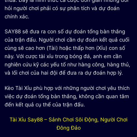
thua. Đây là hình thức cá cược đơn giản nhưng đòi
hỏi người chơi phải có sự phân tích và dự đoán
chính xác.
SAY88 sẽ đưa ra con số dự đoán tổng bàn thắng
của trận đấu. Người chơi cần dự đoán kết quả cuối
cùng sẽ cao hơn (Tài) hoặc thấp hơn (Xỉu) con số
này. Với cược tài xỉu trong bóng đá, anh em cần
nghiên cứu kỹ các yếu tố như hàng công, hàng thủ,
và lối chơi của hai đội để đưa ra dự đoán hợp lý.
Kèo Tài Xỉu phù hợp với những người chơi yêu thích
việc dự đoán tổng bàn thắng, không cần quan tâm
đến kết quả cụ thể của trận đấu.
Tài Xỉu Say88 – Sảnh Chơi Sôi Động, Người Chơi
Đông Đảo