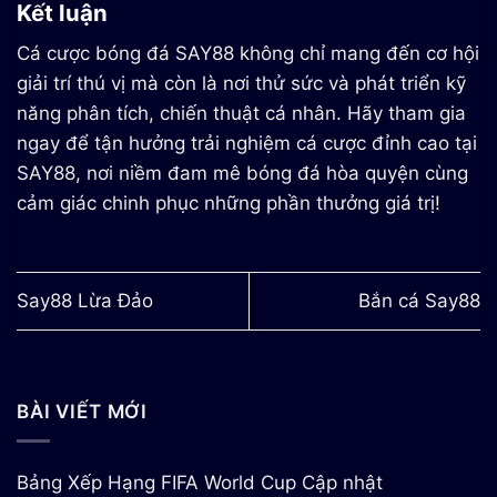
Kết luận
Cá cược bóng đá SAY88 không chỉ mang đến cơ hội
giải trí thú vị mà còn là nơi thử sức và phát triển kỹ
năng phân tích, chiến thuật cá nhân. Hãy tham gia
ngay để tận hưởng trải nghiệm cá cược đỉnh cao tại
SAY88, nơi niềm đam mê bóng đá hòa quyện cùng
cảm giác chinh phục những phần thưởng giá trị!
Say88 Lừa Đảo
Bắn cá Say88
BÀI VIẾT MỚI
Bảng Xếp Hạng FIFA World Cup Cập nhật