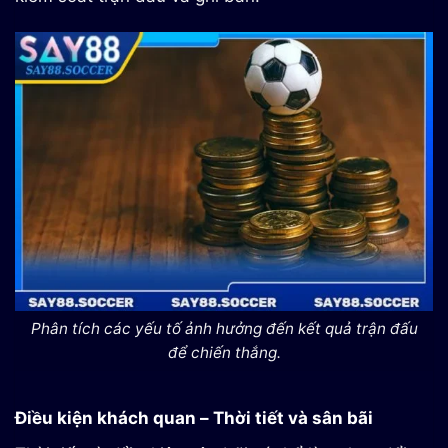
Phân tích các yếu tố ảnh hưởng đến kết quả trận đấu
để chiến thắng.
Điều kiện khách quan – Thời tiết và sân bãi