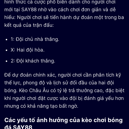
hình thức cá cược phổ biến dành cho người chơi
mới tại SAY88 nhờ vào cách chơi đơn giản và dễ
hiểu: Người chơi sẽ tiến hành dự đoán một trong ba
kết quả của trận đấu:
1: Đội chủ nhà thắng.
X: Hai đội hòa.
2: Đội khách thắng.
Để dự đoán chính xác, người chơi cần phân tích kỹ
thể lực, phong độ và lịch sử đối đầu của hai đội
bóng. Kèo Châu Âu có tỷ lệ trả thưởng cao, đặc biệt
khi người chơi đặt cược vào đội bị đánh giá yếu hơn
nhưng có khả năng tạo bất ngờ.
Các yếu tố ảnh hưởng của kèo chơi bóng
đá SAY88