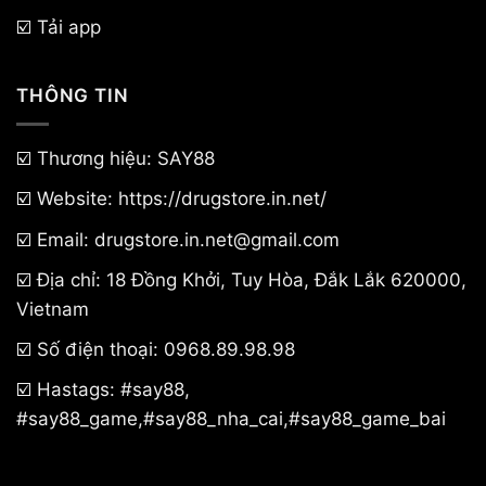
☑️
Tải app
THÔNG TIN
☑️ Thương hiệu:
SAY88
☑️ Website:
https://drugstore.in.net/
☑️ Email:
drugstore.in.net@gmail.com
☑️ Địa chỉ:
18 Đồng Khởi, Tuy Hòa, Đắk Lắk 620000,
Vietnam
☑️ Số điện thoại: 0968.89.98.98
☑️ Hastags: #say88,
#say88_game,#say88_nha_cai,#say88_game_bai